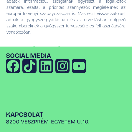
adatok információul szolgálnak egyrészt a jogalkotók
számára, ezáltal a prioritás szennyezők megjelennek az
európai törvényi szabáyozásban is. Másrészt visszacsatolást
adnak a gyógyszergyártásban és az orvoslásban dolgozó
szakembereknek a gyógyszer tervezésére és felhasználására
vonatkozóan.
Megosztás:
SOCIAL MEDIA
KAPCSOLAT
8200 VESZPRÉM, EGYETEM U. 10.