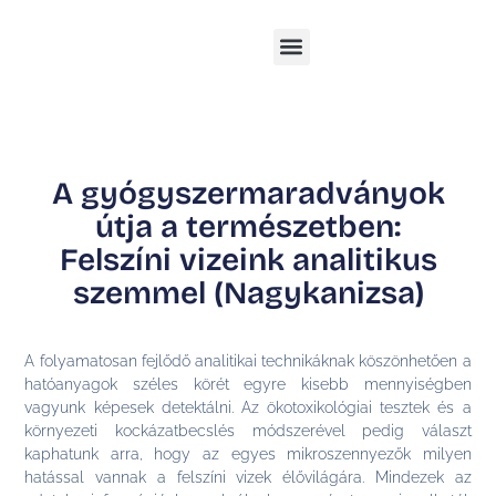
A gyógyszermaradványok
útja a természetben:
Felszíni vizeink analitikus
szemmel (Nagykanizsa)
A folyamatosan fejlődő analitikai technikáknak köszönhetően a
hatóanyagok széles körét egyre kisebb mennyiségben
vagyunk képesek detektálni. Az ökotoxikológiai tesztek és a
környezeti kockázatbecslés módszerével pedig választ
kaphatunk arra, hogy az egyes mikroszennyezők milyen
hatással vannak a felszíni vizek élővilágára. Mindezek az