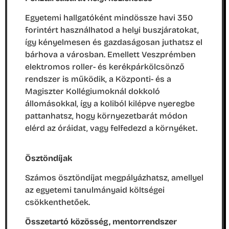
Egyetemi hallgatóként mindössze havi 350
forintért használhatod a helyi buszjáratokat,
így kényelmesen és gazdaságosan juthatsz el
bárhova a városban. Emellett Veszprémben
elektromos roller- és kerékpárkölcsönző
rendszer is működik, a Központi- és a
Magiszter Kollégiumoknál dokkoló
állomásokkal, így a koliból kilépve nyeregbe
pattanhatsz, hogy környezetbarát módon
elérd az óráidat, vagy felfedezd a környéket.
Ösztöndíjak
Számos ösztöndíjat megpályázhatsz, amellyel
az egyetemi tanulmányaid költségei
csökkenthetőek.
Összetartó közösség, mentorrendszer