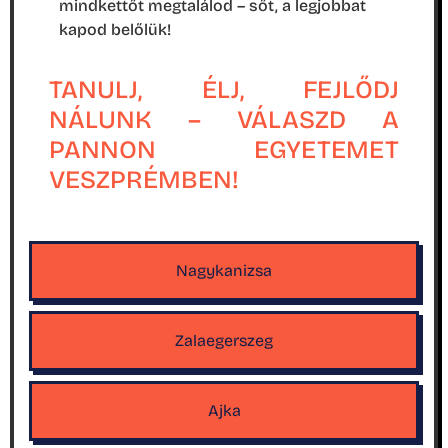
mindkettőt megtalálod – sőt, a legjobbat
kapod belőlük!
TANULJ, ÉLJ, FEJLŐDJ
NÁLUNK – VÁLASZD A
PANNON EGYETEMET
VESZPRÉMBEN!
Nagykanizsa
Zalaegerszeg
Ajka