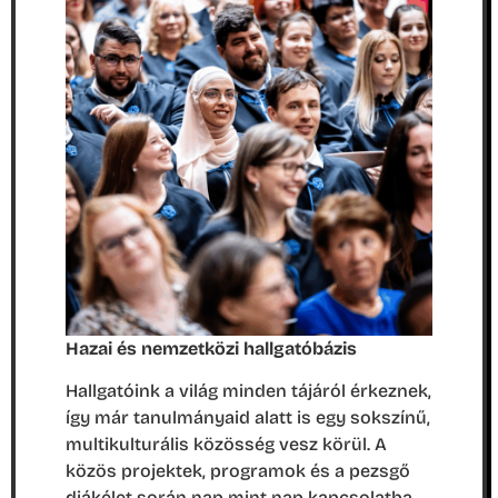
Hazai és nemzetközi hallgatóbázis
Hallgatóink a világ minden tájáról érkeznek,
így már tanulmányaid alatt is egy sokszínű,
multikulturális közösség vesz körül. A
közös projektek, programok és a pezsgő
diákélet során nap mint nap kapcsolatba