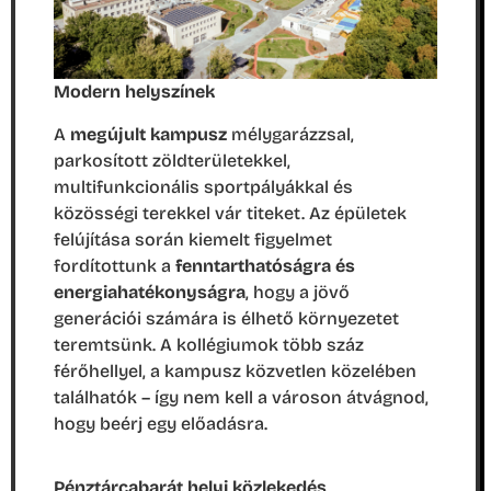
Modern helyszínek
A
megújult kampusz
mélygarázzsal,
parkosított zöldterületekkel,
multifunkcionális sportpályákkal és
közösségi terekkel vár titeket. Az épületek
felújítása során kiemelt figyelmet
fordítottunk a
fenntarthatóságra és
energiahatékonyságra
, hogy a jövő
generációi számára is élhető környezetet
teremtsünk. A kollégiumok több száz
férőhellyel, a kampusz közvetlen közelében
találhatók – így nem kell a városon átvágnod,
hogy beérj egy előadásra.
Pénztárcabarát helyi közlekedés