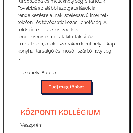
fürdőszoba és mellékhelyiség is tartozik.
Továbbá az alábbi szolgáltatások is
rendelkezésre állnak: szélessávú internet-,
telefon- és tévécsatlakozási lehetőség. A
földszinten büfét és 200 fős
rendezvénytermet alakítottak ki. Az
emeleteken, a lakószobákon kívül helyet kap
konyha, társalgó és mosó- szárító helyiség
is.
Férőhely: 800 fő
Tudj meg többet
KÖZPONTI KOLLÉGIUM
Veszprém