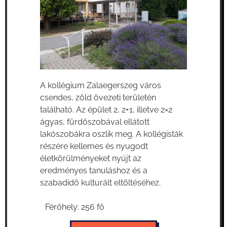
A kollégium Zalaegerszeg város
csendes, zöld övezeti területén
található. Az épület 2, 2+1, illetve 2×2
ágyas, fürdőszobával ellátott
lakószobákra oszlik meg. A kollégisták
részére kellemes és nyugodt
életkörülményeket nyújt az
eredményes tanuláshoz és a
szabadidő kulturált eltöltéséhez.
Férőhely: 256 fő