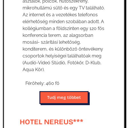
asztalok, polcok, hűtőszekrény,
mikrohullámú sütő és egy TV található.
Az internet és a vezetékes telefonos
elérhetőség minden szobában adott. A
kollégiumban a földszinten egy 120 fős
konferencia terem, az alagsorban
mosási- szárítási lehetőség,
konditerem, és különböző öntevékeny
csoportok helyiségei találhatóak meg
(Audió-Videó Stúdió, Fotókör, D-Klub,
Aqua Kör).
Férőhely: 460 fő
Tudj meg többet
HOTEL NEREUS***